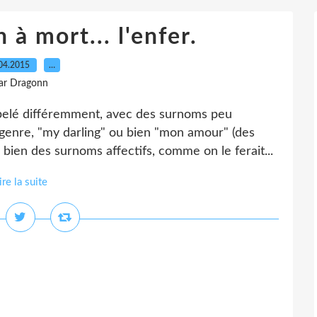
à mort... l'enfer.
04.2015
…
ar Dragonn
pelé différemment, avec des surnoms peu
nre, "my darling" ou bien "mon amour" (des
 bien des surnoms affectifs, comme on le ferait...
ire la suite