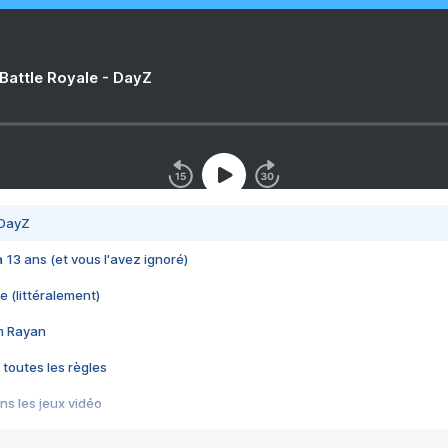
 Battle Royale - DayZ
 DayZ
 a 13 ans (et vous l'avez ignoré)
e (littéralement)
im Rayan
 toutes les règles
s les jeux vidéo
us choquant de Rockstar ? - Le scandale BULLY