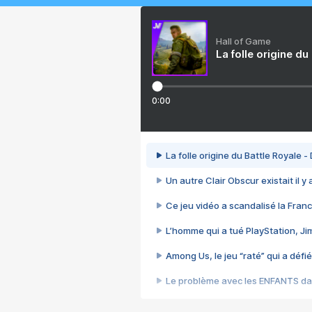
Hall of Game
La folle origine du
0:00
La folle origine du Battle Royale -
Un autre Clair Obscur existait il y
Ce jeu vidéo a scandalisé la Franc
L’homme qui a tué PlayStation, J
Among Us, le jeu “raté” qui a défié
Le problème avec les ENFANTS dan
Et si GTA n'était pas le jeu le pl